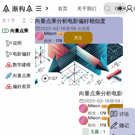
首页
关于我们
Ctrl
K
向量点乘
共 1 节
向量点乘分析电影偏好相似度
向量点乘
2025-03-16
58
次观看
说明
电影偏好
数学建模
向量点乘
偏好差异
向量点乘
H
说明
电影偏好
数学建模
向量点乘
偏好差异
Mleon
Lv
5
关注
粉丝：
179
说明
描述：
主题：
电影偏好
例子：
其他：
段落：
字数：
数学建模
向量点乘
1:07
偏好差异
向量点乘分析电影偏好
2025-03-16
58
次观看
Mleon
Lv
5
关注
讨论
粉丝：
179
Mleon
Lv
5
关注
随记
粉丝：
179
描述：
1
主题：
1