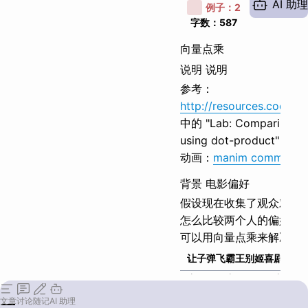
AI 助理
例子：
2
其他：
字数：
587
向量点乘
说明 说明
参考：
http://resources.coding
中的 "Lab: Comparing vo
using dot-product"
动画：
manim communit
背景 电影偏好
假设现在收集了观众对电
怎么比较两个人的偏好相
可以用向量点乘来解决这
让子弹飞
霸王别姬
喜剧之王
A
喜欢
喜欢
不喜欢
B
喜欢
无感
不喜欢
文章
讨论
随记
AI 助理