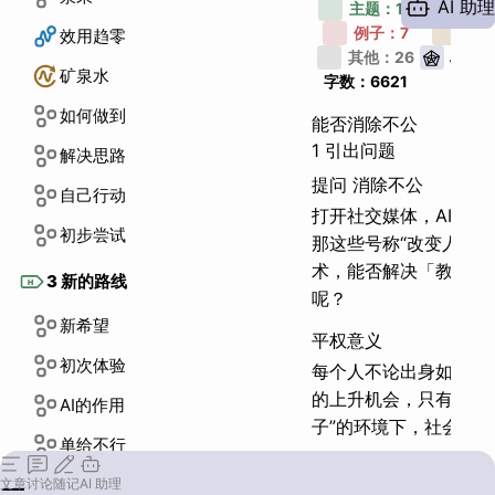
AI 助理
描述
主题：
10
例子：
7
类比
效用趋零
其他：
26
段落
矿泉水
字数：
6621
如何做到
能否消除不公
1 引出问题
解决思路
提问 消除不公
自己行动
打开社交媒体，
AI 新
初步尝试
那这些号称“改变人类社会
术，
能否解决「教育不
3 新的路线
H
呢？
新希望
平权意义
初次体验
每个人不论出身如何，
的上升机会，
只有在“
AI的作用
子”的环境下，
社会才
单给不行
韩国教育 平权意义
路径规划
文章
讨论
随记
AI 助理