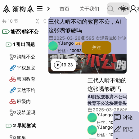
首页
关于我们
Ctrl
K
能否消除不公
1 引出问题
2 早期尝试
3 新的路线
4 知识描述
5 自动流程
6 智能家教
7 成本问题
8 更多尝试
9 回答问题
9
共 10 节
三代人啃不动的教育不公，AI
能否消除不公
1 引出问题
2 早期尝试
3 新的路线
4 知识描述
5 自动流程
6 智能家教
7 成本问题
8 更多尝试
9 回答问题
这张嘴够硬吗
消除不公
平权意义
韩国教育
天然不均
班级内
没希望吗
浆果
效用趋零
矿泉水
如何做到
解决思路
自己行动
初步尝试
新希望
初次体验
AI的作用
单给不行
路径规划
着手开发
描述知识
描述方式
惯性定律
转换描述
破窗描述
基本流程
昂贵之处
AI学习流程
定理测试
定律测试
AI助教
终身学习
AI标注
罗老视频
应用前景
价格
国内LLM
更多功能
外语学习
概念学习
阶段总结
太理想吗
实际体会
未来趋势
开篇问题
能否消除不公
H
消除不公
平权意义
韩国教育
天然不均
班级内
没希望吗
浆果
效用趋零
矿泉水
如何做到
解决思路
自己行动
初步尝试
新希望
初次体验
AI的作用
单给不行
路径规划
着手开发
描述知识
描述方式
惯性定律
转换描述
破窗描述
基本流程
昂贵之处
AI学习流程
定理测试
定律测试
AI助教
终身学习
AI标注
罗老视频
应用前景
价格
国内LLM
更多功能
外语学习
概念学习
阶段总结
太理想吗
实际体会
未来趋势
开篇问题
2025-03-26
595
次观看
6
讨论
YJango
1 引出问题
Lv
5
H
关注
粉丝：
10063
消除不公
描述：
主题：
19:23
例子：
类比：
平权意义
其他：
段落：
韩国教育
三代人啃不动的教育
字数：
这张嘴够硬吗
天然不均
AI能改变教育不公吗
班级内
教育不公这块硬骨头，AI
2025-03-26
595
次
没希望吗
YJango
Lv
5
讨论
关
粉丝：
10063
2 早期尝试
H
YJango
随记
Lv
5
关
粉丝：
10063
浆果