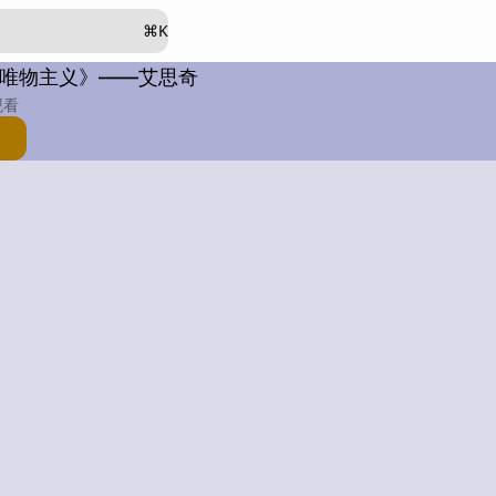
⌘
K
史唯物主义》——艾思奇
观看
：
例子：
类比：
其他：
段落：
字