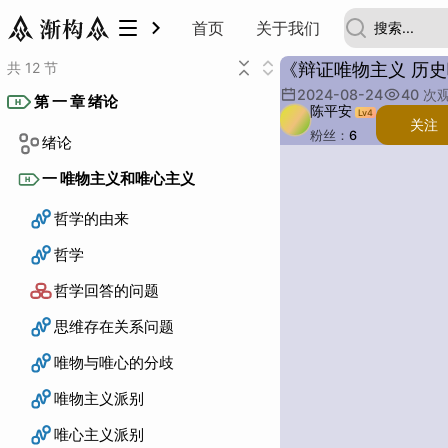
首页
关于我们
共 12 节
《辩证唯物主义 历
2024-08-24
40
次
第 一 章 绪论
H
陈平安
Lv
4
关注
粉丝：
6
绪论
描述
主题：
一 唯物主义和唯心主义
H
哲学的由来
哲学
哲学回答的问题
思维存在关系问题
唯物与唯心的分歧
唯物主义派别
唯心主义派别