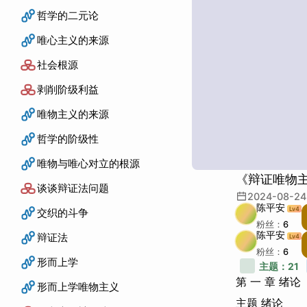
哲学的二元论
唯心主义的来源
社会根源
剥削阶级利益
唯物主义的来源
哲学的阶级性
唯物与唯心对立的根源
《辩证唯物
谈谈辩证法问题
2024-08-24
陈平安
Lv
4
交织的斗争
粉丝：
6
陈平安
辩证法
Lv
4
粉丝：
6
形而上学
主题：
21
第 一 章 绪论
形而上学唯物主义
主题 绪论