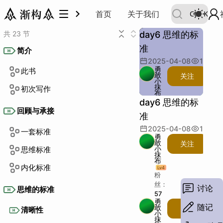
首页
关于我们
Ctrl
K
共 23 节
day6 思维的标
准
简介
H
2025-04-08
19
次观
勇
此书
敢
关注
小
抹
初次写作
布
day6 思维的标
Lv
4
粉
回顾与承接
H
准
丝：
57
2025-04-08
19
次观
一套标准
勇
主题：
敢
关注
小
思维标准
描述：
抹
布
例子：
内化标准
Lv
4
其他：
粉
段落：
丝：
讨论
思维的标准
H
57
字数：
勇
随记
敢
关注
清晰性
H
小
抹