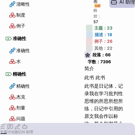
布
AI 助理
清晰性
Lv
4
粉
制度
丝：
57
例子
主题：
23
描述：
18
准确性
H
例子：
26
其他：
22
准确性
段落：
66
水
字数：
7396
简介
精确性
H
此书 此书
此书是日记体，记
精确性
录我在学习批判性
杰克
思维的所思所想所
剂量
练，日记中引用的
原文我会作以标
问题
注，其余则都是小
生自己原创的文
关联性
文章
讨论
随记
AI 助理
H