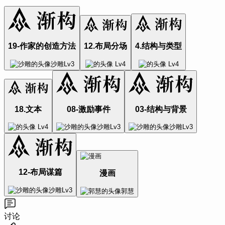
19-作家的创造方法
12.布局分场
4.结构与类型
沙雕
Lv
3
Lv
4
Lv
4
18.文本
08-激励事件
03-结构与背景
Lv
4
沙雕
Lv
3
沙雕
Lv
3
12-布局谋篇
漫画
沙雕
Lv
3
郭慧
讨论