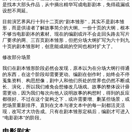
是找本大部头作品，从中摘出精华写成电影剧本，免得疏漏或
设想不周延。
目前演艺界风行十到十二页的“剧本雏形”，其实不是剧本雏
形，而是供读者了解故事简介的大纲。一份十页的大纲，根本
不够当电影剧本的素材。现在的编剧或许不会走回头路去写片
厂要求的两、三百页剧本雏形，但把分场大纲扩写为六十到九
十页的剧本雏形时，创意能成就的空间也相对扩大了。
修改部分场景
我们在剧本雏形阶段必然会发现，原本以为在分场大纲行得通
的东西，在这个阶段却需要更动。编剧在创作时，始终会不停
蒐集资料、构思想像，剧中人和他们所处的世界也仍然不断成
长、演化，所以我们难免会想修改几场戏。故事的整体设计毋
需更动，因为我们每次向他人说明故事的构想时，得到的反应
都很好。不过在这个架构之下，或许需要增、删某些场景，或
把场景重新排序。直到在文本与潜文本中的每一刻都活灵活
现，改写才大功告成。只有在剧本雏形定稿后，编剧才可进入
“电影剧本”的阶段。
电影剧本