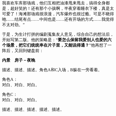
我喜欢车库那场戏，他们互相把油漆甩来甩去，搞得全身都
是，超好笑的！还有那个小孩啊，半夜穿着睡衣下楼，真是太
可爱了！海滩那场戏很浪漫，汽车爆炸也很过瘾。可是不晓得
吔……结尾有点……中间也是……还有开场的方式……我觉得
不太对劲。”
于是，为生计打拼的编剧蒐集友人意见，综合自己的想法后，
开始写第二版。他的策略是：“
要怎么保留我爱别人也爱的六
个场景，把它们统统串在片子里，又能说得通？
”他再想了一
阵后，又回到键盘前：
内景 房子－夜晚
描述、描述、描述。角色A和C入场，B躲在一旁看着。
角色A：
对白、对白、对白。
角色C：
对白、对白、对白。
描述、描述、描述、描述、描述。