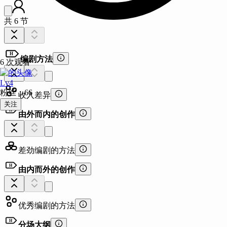
共 6 节
H
编剧方法
6
次观看
Lv
4
粉丝：
66
收入差异
关注
H
由外而内的创作
主题：
描述：
例子：
类比：
差劲编剧的方法
其他：
H
由内而外的创作
优秀编剧的方法
H
分场大纲