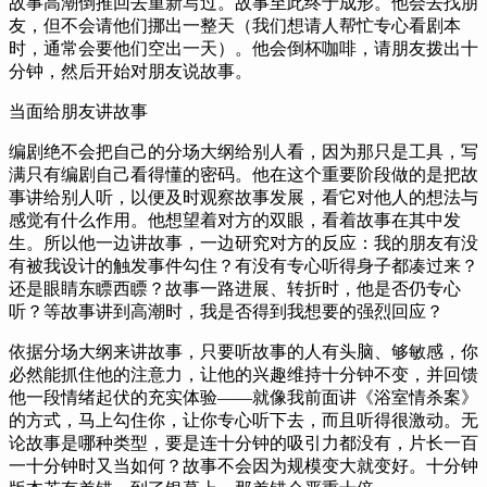
故事高潮倒推回去重新写过。故事至此终于成形。他会去找朋
友，但不会请他们挪出一整天（我们想请人帮忙专心看剧本
时，通常会要他们空出一天）。他会倒杯咖啡，请朋友拨出十
分钟，然后开始对朋友说故事。
当面给朋友讲故事
编剧绝不会把自己的分场大纲给别人看，因为那只是工具，写
满只有编剧自己看得懂的密码。他在这个重要阶段做的是把故
事讲给别人听，以便及时观察故事发展，看它对他人的想法与
感觉有什么作用。他想望着对方的双眼，看着故事在其中发
生。所以他一边讲故事，一边研究对方的反应：我的朋友有没
有被我设计的触发事件勾住？有没有专心听得身子都凑过来？
还是眼睛东瞟西瞟？故事一路进展、转折时，他是否仍专心
听？等故事讲到高潮时，我是否得到我想要的强烈回应？
依据分场大纲来讲故事，只要听故事的人有头脑、够敏感，你
必然能抓住他的注意力，让他的兴趣维持十分钟不变，并回馈
他一段情绪起伏的充实体验——就像我前面讲《浴室情杀案》
的方式，马上勾住你，让你专心听下去，而且听得很激动。无
论故事是哪种类型，要是连十分钟的吸引力都没有，片长一百
一十分钟时又当如何？故事不会因为规模变大就变好。十分钟