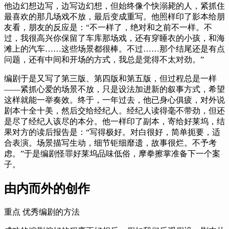
他边幻想边写，边写边幻想，但始终像个快溺毙的人，紧抓住
最喜欢的那几场戏不放，最后变成重写。他照样印了影本给朋
友看，朋友的反应是：“不一样了，绝对和之前不一样。不
过，我很高兴你保留了车库那场戏，还有穿睡衣的小孩，和海
滩上的汽车……这些场景都很棒。不过……那个结尾还是有点
问题，还有中间和开场的方式，我总是觉得不太对劲。”
编剧于是又写了第三版、第四版和第五版，但过程总是一样
——紧抓心爱的场景不放，只是设法加进新的叙事方式，希望
这样就能一举奏效。终于，一年过去，他已身心俱疲，对外说
剧本十全十美，然后交给经纪人。经纪人读得毫不带劲，但还
是尽了经纪人该尽的本分。他一样印了副本，寄给好莱坞，结
果对方的读后报告是：“写得极好。对白很好，简单扼要，适
合表演。场景描写生动，细节钜细靡遗，故事很烂。不予考
虑。”于是编剧怪罪好莱坞品味低俗，摩拳擦掌准备下一个案
子。
由内而外的创作
重点 优秀编剧的方法