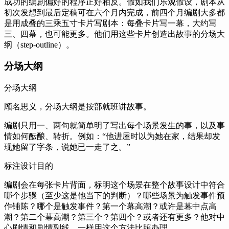
成功的编剧偏好的程序正好相反。假如我们乐观假设，剧本从
初次发想到最后定稿可在六个月内完成，前四个月编剧大多都
是用成叠的三乘五寸卡片写剧本：每叠卡片写一幕，大约写
三、四幕，也可能更多。他们用这些卡片创造出故事的分场大
纲（step-outline）。
分场大纲
分场大纲
顾名思义，分场大纲是按部就班讲故事。
编剧只用一、两句就简单明了写出每个场景发生的事，以及事
情如何酝酿、转折。例如：“他进屋时以为她在家，结果却发
现她留了字条，说她已一走了之。”
标注设计目的
编剧会在每张卡片背面，标明这个场景在整个故事设计中符合
哪个步骤（至少这是他当下的判断）？哪些场景为触发事件预
作铺陈？哪个是触发事件？第一个幕高潮？或许是幕中点高
潮？第二个幕高潮？第三个？第四个？或者还有更多？他对中
心剧情和剧情副线，一样用这个方法比照办理。