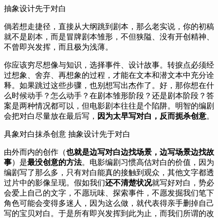
抽象设计先于对白
倘若想走捷径，直接从大纲跳到剧本，那么老实说，你的初稿
就不是剧本，而是冒牌剧本雏形，不但狭隘、没有开创精神、
不曾即兴发挥，而且极为浅薄。
你应该穷尽想像与知识，选择事件、设计故事。转捩点必须经
过想象、舍弃、再想象的过程，才能在文本和潜文本中充分诠
释。如果跳过这些步骤，也别想写出杰作了。好，那你想在什
么时候动手？怎么动手？在剧本雏形阶段？还是剧本阶段？答
案是两种情况都可以，但电影剧本往往是个陷阱。明智的编剧
会把对白尽量放在最后写，
因为太早写对白，反而扼杀创意
。
具象对白抹杀创意 抽象设计先于对白
由外而内的创作（
也就是边写对白边找场景，边写场景边找故
事
）是
最没创意的方法
。电影编剧习惯高估对白的价值，因为
编剧写了那么多，只有对白能真的接触到观众，其他文字都透
过片中的影像呈现。假如我们
还不清楚状况
就写好对白，势必
会爱上自己的文字，不愿玩味、探索事件，不愿发掘我们笔下
角色可能会变得多迷人，因为这么做，就代表得亲手删掉自己
写的宝贝对白。于是所有即兴发挥到此为止，而我们所谓的改