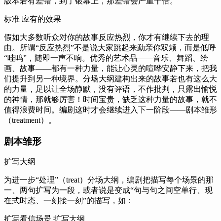
版本若有差错，到了银幕上，那差错会严重十倍。
标准 应有的效果
假如大多数听众对你的故事反应热烈，你才有继续下去的理
由。所谓“反应热烈”不是说大家跳起来勐亲你双颊，而是低呼
“哇呜”，随即一声不响。优秀的艺术品——音乐、舞蹈、绘
画、故事——都有一种力量，能让心灵的喧哗安静下来，把我
们提升到另一种境界。分场大纲建构出来的故事若也有这么大
的力量，足以让全场静默，没有评语，不作批判，只露出愉悦
的神情，那就够厉害！时间宝贵，缺乏这种力量的故事，就不
值得浪费时间。编剧这时才会继续进入下一阶段——剧本雏形
（treatment）。
剧本雏形
扩写大纲
为进一步“处理”（treat）分场大纲，编剧把描写每个场景的那
一、两句扩写为一段，或者说是变成“句与句之间空单行、现
在式时态、一刻接一刻”的描写，如：
扩写看信场景 扩写大纲