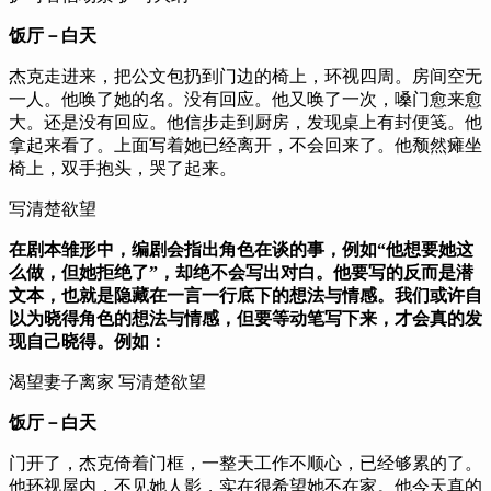
饭厅－白天
杰克走进来，把公文包扔到门边的椅上，环视四周。房间空无
一人。他唤了她的名。没有回应。他又唤了一次，嗓门愈来愈
大。还是没有回应。他信步走到厨房，发现桌上有封便笺。他
拿起来看了。上面写着她已经离开，不会回来了。他颓然瘫坐
椅上，双手抱头，哭了起来。
写清楚欲望
在剧本雏形中，编剧会指出角色在谈的事，例如“他想要她这
么做，但她拒绝了”，却绝不会写出对白。他要写的反而是潜
文本，也就是隐藏在一言一行底下的想法与情感。我们或许自
以为晓得角色的想法与情感，但要等动笔写下来，才会真的发
现自己晓得。例如：
渴望妻子离家 写清楚欲望
饭厅－白天
门开了，杰克倚着门框，一整天工作不顺心，已经够累的了。
他环视屋内，不见她人影，实在很希望她不在家。他今天真的