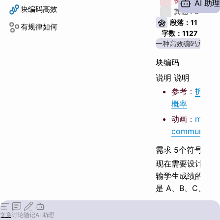
例子：
4
AI 助理
块编码高效
其他：
5
段落：
11
有规律如何
字数：
1127
一种高效编码方法
块编码
说明 说明
参考：
拆分-第
概率
动画：
manim
community
需求 5个符号
现在需要设计一个
输学生成绩的信源
是 A、B、C、D 和
么设计更高效呢？
文章
讨论
随记
AI 助理
高效编码