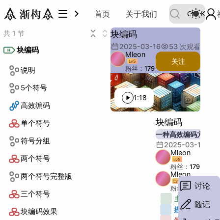
首页
关于我们
Ctrl
K
块编码
共 1 节
块编码
块编码
2025-03-16
53
次观看
说明
5个符号
高效编码
单个符号
符号分组
两个符号
两个符号完整版
三个符号
块编码效果
块编码高效
有规律如何
块编码
H
说明
5个符号
高效编码
单个符号
符号分组
两个符号
两个符号完整版
三个符号
块编码效果
块编码高效
有规律如何
Mleon
关注
Lv
5
粉丝：
179
说明
主题：
5个符号
描述：
1:18
例子：
高效编码
其他：
块编码
单个符号
段落：
一种高效编码方法
字数：
符号分组
2025-03-16
5
Mleon
两个符号
Lv
5
粉丝：
179
Mleon
两个符号完整版
Lv
5
讨论
粉丝：
179
三个符号
主题：
1
随记
描述：
2
块编码效果