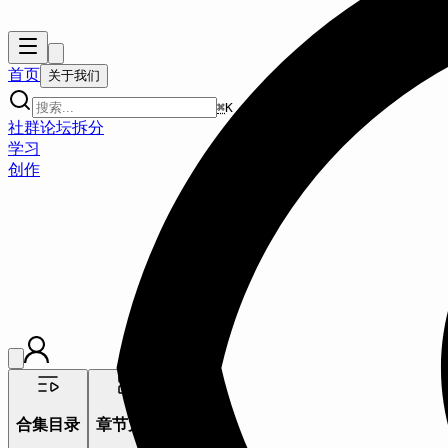
首页
关于我们
⌘
K
社群
论坛
拆分
学习
创作
吴恩达xOpenAI的ChatGPT Prompt工程
合集目录
章节大纲