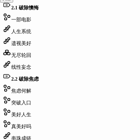
主题：
H
2.1 破除懊悔
描述：
例子：
一部电影
其他：
人生系统
遗视美好
无尽轮回
线性妄念
H
2.2 破除焦虑
焦虑何解
突破入口
美好人生
真美好吗
串珠成链