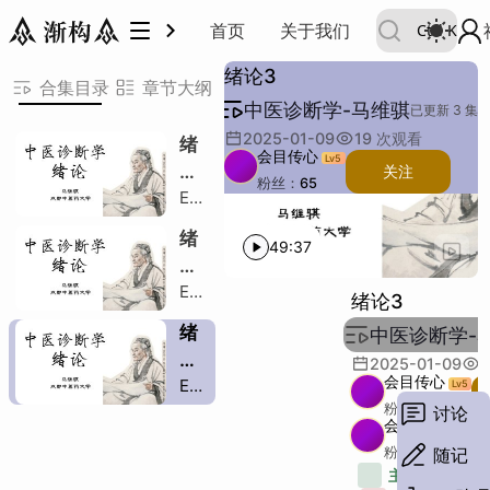
中医诊断学-马维骐
首页
关于我们
Ctrl
K
绪论
基本原则
四诊合参
病证结合
动静统一
发展简史
商周时代肇始萌芽
春秋秦汉奠定基础
晋至宋元丰富发展
明清以降日臻完善
最后
PPT
3
3
4
绪论3
绪论
基本原则
四诊合参
病证结合
动静统一
发展简史
商周时代肇始萌芽
春秋秦汉奠定基础
晋至宋元丰富发展
明清以降日臻完善
最后
PPT
合集目录
章节大纲
中医诊断学-马维骐
四诊合参1
难经的叙述
医宗金鉴的叙述
四诊合参2
避免被假象所惑
迟脉但阳明腑实1
面赤但虚阳外越
信息互校
迟脉但阳明腑实2
四诊合参3
辨证必要1
辨风寒/风热论治
辨证必要2
辨病也必要1
感冒/疮疡论治
辨病也必要2
病证结合
过渡
动静统一
感冒中的动静统一
本节讨论内容
师傅领进门
仅挑重点讲
肇始
周礼记载
史记记载
可追溯至先秦
奠基
黄帝内经
难经
淳于意的诊籍
伤寒杂病论
发展
脉经
诸病源候论
察病指南
金镜录
世医得效方
完善
景岳全书
濒湖脉学
四诊抉微
望诊遵经
温病学的完善
彩图辨舌指南
其他的自己参考
剩余部分自己看书
PPT
已更新 3 集
四诊合参1
难经的叙述
医宗金鉴的叙述
四诊合参2
避免被假象所惑
迟脉但阳明腑实1
面赤但虚阳外越
信息互校
迟脉但阳明腑实2
四诊合参3
辨证必要1
辨风寒/风热论治
辨证必要2
辨病也必要1
感冒/疮疡论治
辨病也必要2
病证结合
过渡
动静统一
感冒中的动静统一
本节讨论内容
师傅领进门
仅挑重点讲
肇始
周礼记载
史记记载
可追溯至先秦
奠基
黄帝内经
难经
淳于意的诊籍
伤寒杂病论
发展
脉经
诸病源候论
察病指南
金镜录
世医得效方
完善
景岳全书
濒湖脉学
四诊抉微
望诊遵经
温病学的完善
彩图辨舌指南
其他的自己参考
剩余部分自己看书
PPT
共 12 节
2025-01-09
19
次观看
绪
会目传心
Lv
5
绪论
H
论
关注
粉丝：
65
Ep
1
基本原则
描述：
H
主题：
1
绪
例子：
其他：
49:37
四诊合参
H
段落：
字数：
论
Ep
2
四诊合参1
绪论3
1.2
绪
中医诊断学-
难经的叙述
论
2025-01-09
1
医宗金鉴的叙述
会目传心
Ep
3
Lv
5
1.3
粉丝：
65
讨论
四诊合参2
会目传心
Lv
5
避免被假象所惑
随记
粉丝：
65
主题：
12