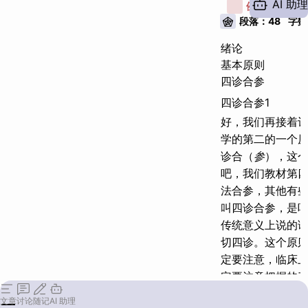
迟脉但阳明腑实1
AI 助理
例子：
6
段落：
48
字数
面赤但虚阳外越
绪论
信息互校
基本原则
迟脉但阳明腑实2
四诊合参
四诊合参3
四诊合参1
好，
我们再接着
病证结合
H
学的第二的一个
诊合（
参
），
这
辨证必要1
吧，
我们教材第
辨风寒/风热论治
法合参，
其他有
辨证必要2
叫四诊合参，是
传统意义上说的
辨病也必要1
切四诊。
这个原
感冒/疮疡论治
定要注意，
临床
定要注意把握的
辨病也必要2
因为我们一般说
文章
讨论
随记
AI 助理
病证结合