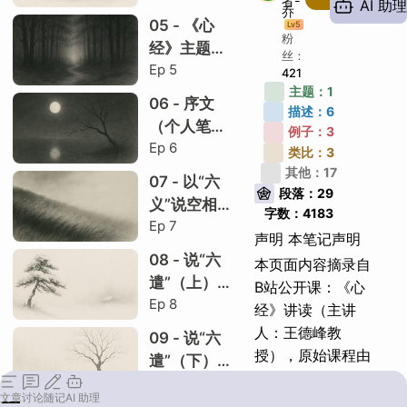
者-
AI 助理
乔
记）
05 - 《心
Lv
5
剃度仪式
粉
经》主题
丝：
揭谛真言释义
Ep
5
（个人笔
421
主题：
1
记）
明确世界区分
06 - 序文
描述：
6
（个人笔
如何理解两岸
例子：
3
Ep
6
记）
类比：
3
此岸彼岸之别
其他：
17
07 - 以“六
段落：
29
净土宗为例
义”说空相
字数：
4183
Ep
7
（个人笔
正果与开悟
声明 本笔记声明
记）
08 - 说“六
般若当下涅槃
本页面内容摘录自
遣”（上）
B站公开课：《心
相比净土念佛
Ep
8
（个人笔
经》讲读（主讲
真言功能
记）
人：王德峰教
09 - 说“六
授），原始课程由
惠能谈当下
遣”（下）
B站UP主“
王德峰
”
Ep
9
（个人笔
为何般若重要
文章
讨论
随记
AI 助理
发布，版权归原作
记）