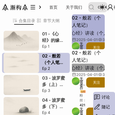
王德峰：《心经》讲读（个人笔记）
首页
关于我们
Ctrl
K
02 - 般若（个
合集目录
章节大纲
人笔记）
共 1 节
王德峰：《心经》讲读（个人笔
01 -《心
本笔记声明
2025-04-01
37
次观
经》的缘起
无
Ep
1
（个人笔
畏
关注
般若
H
者-
02 - 般若（个
记）
乔
02 - 般若
Lv
5
讲座开篇
人笔记）
粉
（个人笔
丝：
王德峰：《心经》讲读（个人笔
Ep
2
般若音译原因
记）
421
2025-04-01
37
次观
波罗蜜多音译
03 - 波罗蜜
主题：
无
畏
关注
描述：
多（上）
者-
波罗蜜多词构
乔
例子：
Ep
3
（个人笔
Lv
5
类比：
粉
波罗蜜多之义
讨论
记）
04 - 波罗蜜
其他：
丝：
中印思想差异
421
多（下）
段落：
随记
无
字数：
畏
Ep
4
（个人笔
关注
灭度一词