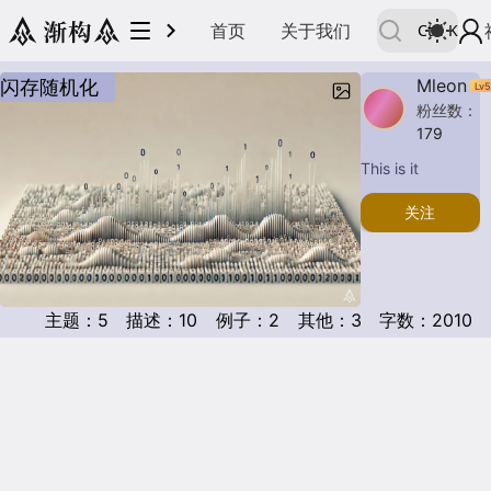
首页
关于我们
Ctrl
K
Mleon
闪存随机化
Lv
5
粉丝数：
179
This is it
关注
主题：
5
描述：
10
例子：
2
其他：
3
字数：
2010
主题
H
60
20
描述
例子
10
5
2
10
0
3
迁移
其他