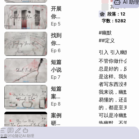
AI 助理
其他：
3
开展
柠檬糖
段落：
12
你的
字数：
5282
香烟
Ep
5
故事
#幽默
找到
酸橙
##定义
你的
Ep
6
风格
引入 引入幽默
不管你做什么，幽
短篇
总是好的，
反正对
小说
是这样。
我知道有
Ep
7
者写东西没有幽默
短篇
我来说，幽默不管
案例
易懂的，还是巧妙
Ep
8
研
的，
都是至关重要
究：
可以是冷幽默，
也
案例
《三
热幽默。
不管你写
研
月传
你都会想有点幽默
Ep
9
究：
说》
文章
讨论
随记
AI 助理
面，
因为幽默就是
坟场