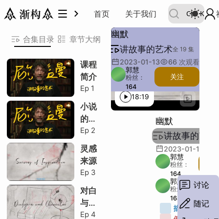
讲故事的艺术
首页
关于我们
Ctrl
K
幽默
合集目录
章节大纲
讲故事的艺术
引入幽默
幽默
《幸好有牛奶》
选择老套情节
扭转情节
猪油
运用搞笑词语
搞笑命名
figgin
柠檬糖
香烟
酸橙
全 19 集
引入幽默
幽默
《幸好有牛奶》
选择老套情节
扭转情节
猪油
运用搞笑词语
搞笑命名
figgin
柠檬糖
香烟
酸橙
引入幽默
2023-01-13
66
次观看
课程
郭慧
简介
关注
粉丝：
幽默
164
Ep
1
18:19
《幸好有牛奶》
描述：
小说
例子：
的真
选择老套情节
幽默
其他：
Ep
2
相
段落：
讲故事的艺术
扭转情节
字数：
灵感
2023-01-13
6
郭慧
猪油
来源
粉丝：
Ep
3
164
运用搞笑词语
郭慧
讨论
粉丝：
对白
搞笑命名
164
与角
随记
描述：
3
Ep
4
色
figgin
例子：
6