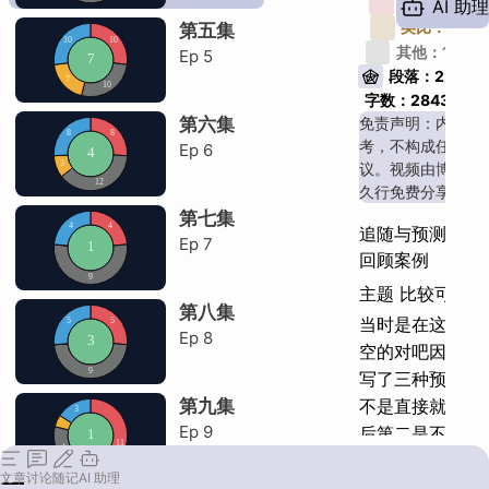
例子：
4
AI 助理
震荡vs机构
类比：
1
第五集
接不到回抽
其他：
12
Ep
5
段落：
22
磨磨磨砸
字数：
28435
第六集
免责声明：内容仅
交换充分砸
考，不构成任何投
Ep
6
有过砸盘
议。视频由博主静
久行免费分享。
macd指标
第七集
追随与预测
Ep
7
小市值庄控
回顾案例
建底vs反弹
主题 比较可能性
第八集
当时是在这里咱
趋势最后一笔
Ep
8
空的
对吧
因为当
吃反转风险高
写了三种预案
第
不是直接就往上
第九集
美股科普
H
Ep
9
后第二是不是就
利率倒挂
往下砸
第三种就
文章
讨论
随记
AI 助理
种就是走了这种