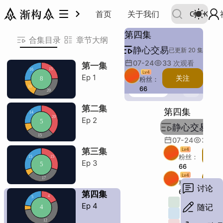
静心交易
首页
关于我们
Ctrl
K
追随与预测
回顾案例
追破位
美股科普
3
第四集
追随与预测
回顾案例
追破位
美股科普
合集目录
章节大纲
静心交易
比较可能性
盈亏比vs胜率
切确vs潜在
可追震荡区
击穿快不能追
震荡vs机构
接不到回抽
磨磨磨砸
交换充分砸
有过砸盘
macd指标
小市值庄控
建底vs反弹
趋势最后一笔
吃反转风险高
利率倒挂
场内vs电子
美国四大指数
美国国债
情绪化做空
以太比特汇率
跟随
已更新 20 集
比较可能性
盈亏比vs胜率
切确vs潜在
可追震荡区
击穿快不能追
震荡vs机构
接不到回抽
磨磨磨砸
交换充分砸
有过砸盘
macd指标
小市值庄控
建底vs反弹
趋势最后一笔
吃反转风险高
利率倒挂
场内vs电子
美国四大指数
美国国债
情绪化做空
以太比特汇率
跟随
共 4 节
07-24
33
次观看
第一集
Lv
4
追随与预测
H
Ep
1
关注
粉丝：
75:38
66
回顾案例
H
主题：
第二集
第四集
描述：
比较可能性
Ep
2
例子：
静心交易
已更新
盈亏比vs胜率
类比：
07-24
33
次
其他：
切确vs潜在
第三集
Lv
4
关
粉丝：
段落：
Ep
3
66
字数：
追破位
H
Lv
4
关
粉丝：
讨论
可追震荡区
66
第四集
主题：
4
Ep
4
随记
击穿快不能追
描述：
5