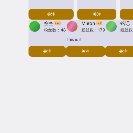
关注
关注
空空
Mleon
铭记
Lv
4
Lv
5
粉丝数：
48
粉丝数：
179
粉丝数
This is it
关注
关注
关注