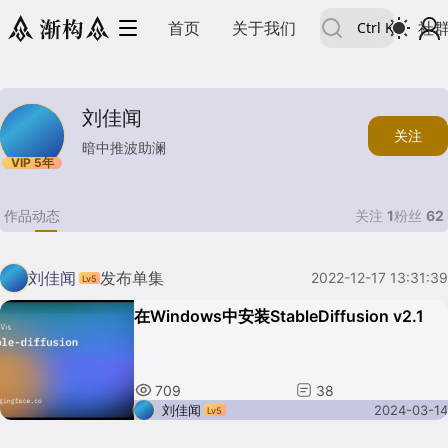
首页
关于我们
Ctrl
K
社
刘佳闻
关注
暗中推波助澜
作品
动态
关注
1
粉丝
62
刘佳闻
发布单集
2022-12-17 13:31:39
Lv
5
在Windows中安装StableDiffusion v2.1
709
38
刘佳闻
2024-03-14
Lv
5