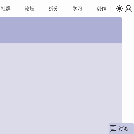
社群
论坛
拆分
学习
创作
数：
讨论