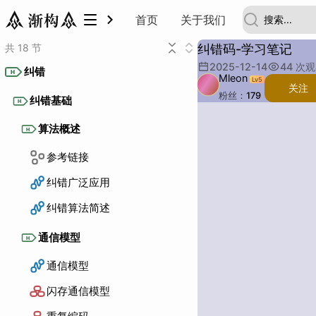
首页
关于我们
共 18 节
纠错码-学习笔记
2025-12-14
44
次观
纠错
H
Mleon
Lv
5
关注
粉丝：
179
纠错基础
H
描述
主题：
算法概述
H
参考链接
纠错广泛应用
纠错算法简述
通信模型
H
通信模型
闪存通信模型