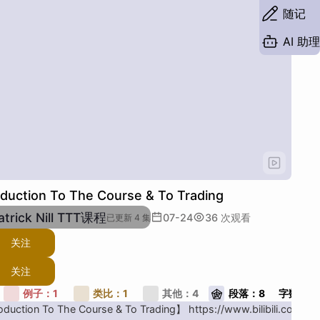
随记
AI 助理
duction To The Course & To Trading
ick Nill TTT课程
07-24
36
次观看
已更新 4 集
关注
关注
例子：
1
类比：
1
其他：
4
段落：
8
字数：
2
uction To The Course & To Trading】 https://www.bilibili.com/