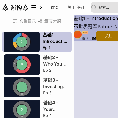
世界冠军Patrick Nill TTT课
首页
关于我们
基础1 - Introduction
合集目录
章节大纲
世界冠军Patrick Ni
内容安排
交易是工作
交易很复杂
天才交易员
交易
空仓
尝试概念化
需要盯盘
内容安排
交易是工作
交易很复杂
天才交易员
交易
空仓
尝试概念化
需要盯盘
内容安排
Lv
4
基础1 -
关注
粉丝：
66
Introduction
交易是工作
描述：
例
Ep
1
To The
交易很复杂
Course & To
基础2 -
Trading
Who You_re
天才交易员
Ep
2
Competing
交易
With
基础3 -
空仓
Investing
Ep
3
VS Trading
尝试概念化
基础4 -
需要盯盘
Your
Ep
4
Trading