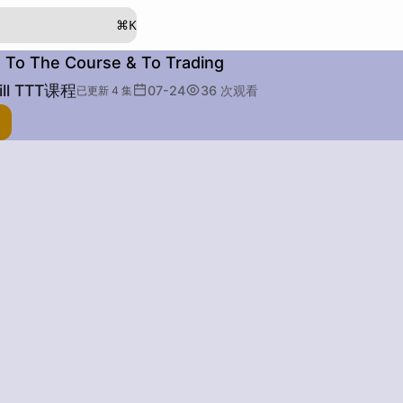
程
⌘
K
 To The Course & To Trading
ll TTT课程
07-24
36
次观看
已更新 4 集
子：
类比：
其他：
段落：
字数：