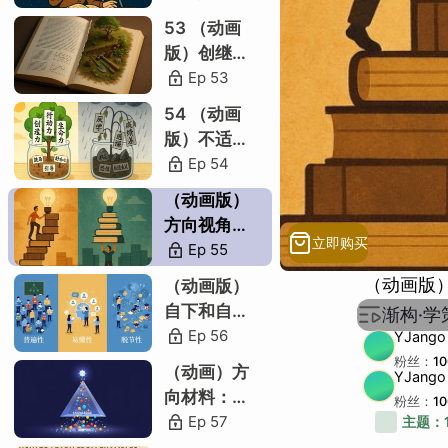
到底从何而
53 （动画
非仅演绎
来
版）创继性
仅自下吗
质：继承和
Ep
53
创造的优劣
奇偶之和
54 （动画
版）不适教
自上造新
育：为何会
Ep
54
注意指代
弱化先天学
（动画版）
习能力
还要数据
方向视角：
立即购买
自下学习和
Ep
55
下层哪来
自上学习
（动画版
（动画版）
数学科学
自下和自上
渐构·
归演误区
学习的普遍
Ep
56
YJango
公理定理
性、理解
粉丝：
1
（动画）方
YJango
性、脱节性
引出特点
向材料：何
粉丝：
1
对比
谓下层和上
Ep
57
主题：
层学习材料