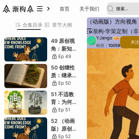
渐构·学策定制（非卖品）
首页
关于我们
（动画版）方向视角
合集目录
章节大纲
渐构·学策定制（
共 1 节
YJango
Lv
5
49 原创视
关
粉丝：
10058
两个困境
角：新知识
描
主题：
到底从何而
Ep
49
1 两类学习
H
来
50 创继性
方向视角
质：继承和
枯草自下
创造的优劣
Ep
50
枯草自上
51 不适教
育：为何会
区别直接
弱化先天学
Ep
51
仅讲事件
习能力
52 （动画
非仅归纳
版）原创视
角：新知识
Ep
52
数列自下