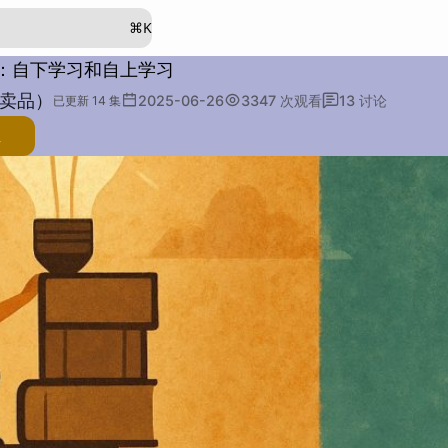
⌘
K
：自下学习和自上学习
非卖品）
2025-06-26
3347
次观看
13
讨论
已更新 14 集
注
述：
例子：
其他：
段落：
字数：