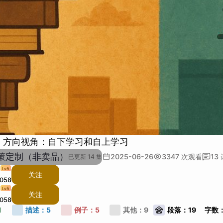
）方向视角：自下学习和自上学习
学策定制（非卖品）
2025-06-26
3347
次观看
13
已更新 14 集
Lv
5
关注
0058
Lv
5
关注
0058
描述：
5
例子：
5
其他：
9
段落：
19
字数
1