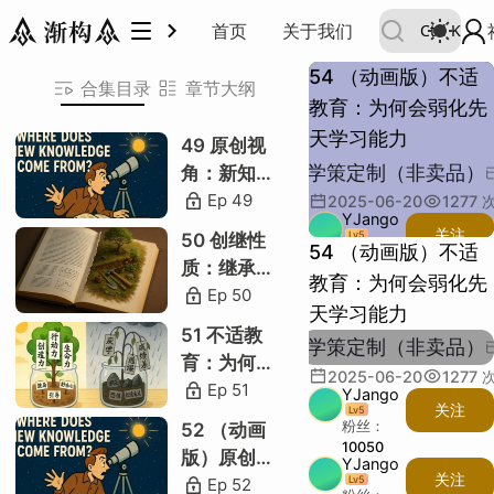
渐构·学策定制（非卖品）
首页
关于我们
Ctrl
K
54 （动画版）不适
合集目录
章节大纲
教育：为何会弱化先
共 2 节
天学习能力
49 原创视
1 不适教育
H
渐构·学策定制（非卖品）
角：新知识
到底从何而
Ep
49
2025-06-20
1277
次
立即购买
感觉来源
YJango
来
关注
Lv
5
50 创继性
弱化现象
54 （动画版）不适
粉丝：
质：继承和
10050
教育：为何会弱化先
先天本能
创造的优劣
Ep
50
主题：
天学习能力
描述：
概念错位
51 不适教
渐构·学策定制（非卖品）
类比：
育：为何会
方法错位
2025-06-20
1277
次
其他：
弱化先天学
Ep
51
YJango
段落：
动机错位
关注
Lv
5
习能力
字数：
粉丝：
52 （动画
普遍结果
10050
版）原创视
YJango
关注
Lv
5
角：新知识
Ep
52
社会改造