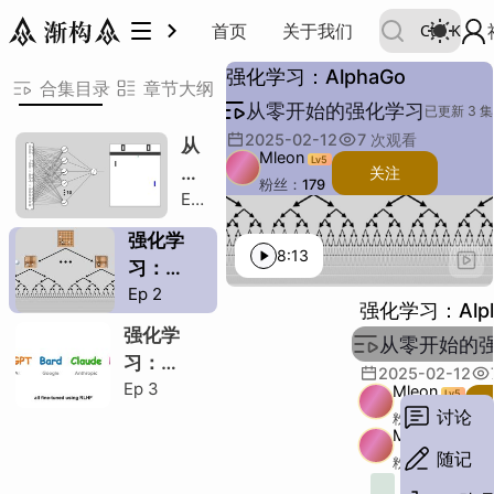
从零开始的强化学习
首页
关于我们
Ctrl
K
AlphaGo
引言
重复
学习
强化
4
强化学习：AlphaGo
AlphaGo
引言
重复
学习
强化
合集目录
章节大纲
从零开始的强化学习
围棋
里程碑
AlphaGo理念
重复已知
难解未知
学习已知
需要思考
后手模式
评估好坏
搜索树
优化搜索
自我改进
模拟未知
超快学习
AlphaGo总结
AlphaZero
已更新 3 集
围棋
里程碑
AlphaGo理念
重复已知
难解未知
学习已知
需要思考
后手模式
评估好坏
搜索树
优化搜索
自我改进
模拟未知
超快学习
AlphaGo总结
AlphaZero
共 5 节
2025-02-12
7
次观看
从
Mleon
Lv
5
AlphaGo
H
零
关注
粉丝：
179
Ep
开
引言
描述：
H
主题：
1
始
强化学
例子：
其他：
围棋
的
8:13
段落：
字数：
习：
强
Ep
2
里程碑
AlphaGo
强化学习：Alp
化
AlphaGo理念
强化学
学
从零开始的
习：
习
2025-02-12
重复
H
Ep
3
ChatGPT
Mleon
Lv
5
讨论
与RLHF
粉丝：
179
重复已知
Mleon
Lv
5
随记
难解未知
粉丝：
179
主题：
5