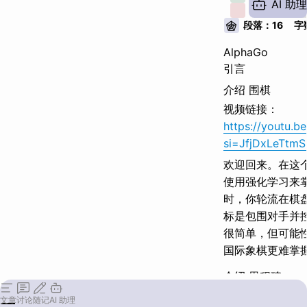
AI 助理
学习
例子：
2
H
段落：
16
字
学习已知
AlphaGo
需要思考
引言
介绍 围棋
强化
H
视频链接：
后手模式
https://youtu.
评估好坏
si=JfjDxLeTtm
欢迎回来。
在这
搜索树
使用强化学习来
优化搜索
时，
你轮流在棋
标是包围对手并
自我改进
很简单，
但可能
模拟未知
国际象棋更难掌
超快学习
介绍 里程碑
AlphaGo总结
在2016年，
一个名
文章
讨论
随记
AI 助理