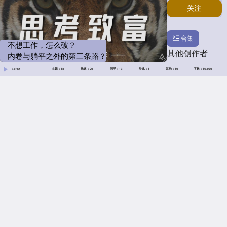
关注
合集
不想工作，怎么破？
其他创作者
内卷与躺平之外的第三条路？
主题：
18
描述：
29
例子：
13
类比：
1
其他：
19
字数：
16309
47:30
主题
H
60
20
18
描述
例子
10
13
29
1
19
迁移
其他
2022-08-
29