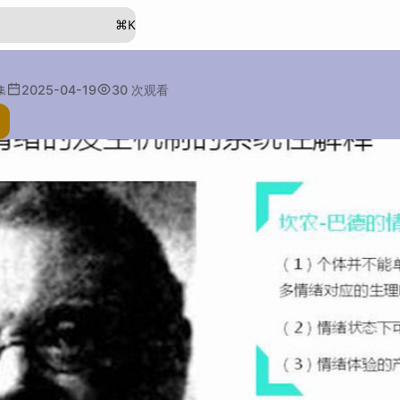
⌘
K
2025-04-19
30
次观看
集
述：
例子：
其他：
段落：
字数：