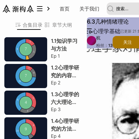
心理学基础
首页
关于我们
1 情绪理论
6.3几种情绪理论
1 情绪理论
合集目录
章节大纲
心理学基础
詹姆斯-兰格理论
暴徒情境
调节情绪
坎农-巴德理论
改变情绪是多维的
暴徒-恐惧
两人理论区别
下意识反应
沙克特-辛格理论
暴徒
生理解释不唯一
实验设计
实验结论
认知因素的重要性
三种情绪理论
已更新 21 
詹姆斯-兰格理论
暴徒情境
调节情绪
坎农-巴德理论
改变情绪是多维的
暴徒-恐惧
两人理论区别
下意识反应
沙克特-辛格理论
暴徒
生理解释不唯一
实验设计
实验结论
认知因素的重要性
三种情绪理论
共 1 节
杭
1.1知识学习
关注
粉丝：
13
1 情绪理论
H
与方法
描
主题：
Ep
1
詹姆斯-兰格理论
1.2心理学研
暴徒情境
究的内容与
调节情绪
Ep
2
目标
坎农-巴德理论
1.3心理学的
六大理论观
改变情绪是多维的
Ep
3
点
暴徒-恐惧
1.4心理学研
两人理论区别
究的方法与
Ep
4
伦理问题
下意识反应