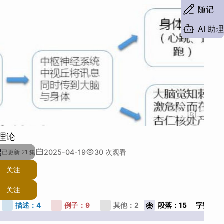
随记
AI 助理
绪理论
础
2025-04-19
30
次观看
已更新 21 集
关注
关注
描述：
4
例子：
9
其他：
2
段落：
15
字数：
2