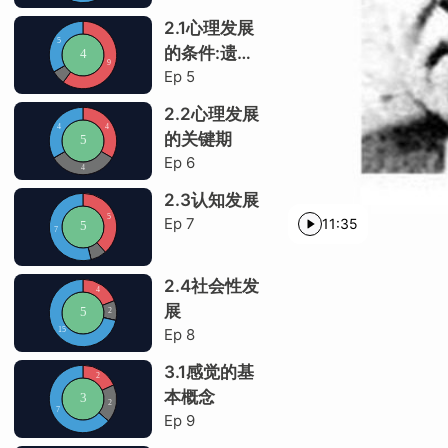
2.1心理发展
沙克特-辛格理论
的条件:遗传
暴徒
Ep
5
与环境
生理解释不唯一
2.2心理发展
的关键期
实验设计
Ep
6
实验结论
2.3认知发展
认知因素的重要性
Ep
7
11:35
三种情绪理论
2.4社会性发
展
Ep
8
3.1感觉的基
本概念
Ep
9