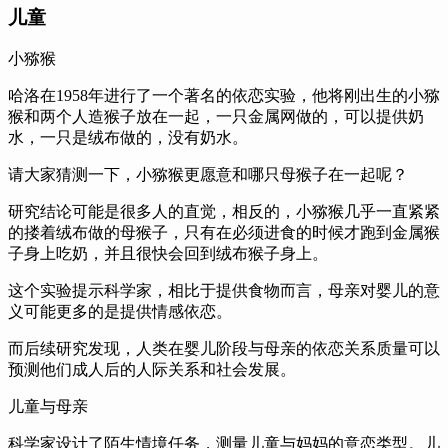
儿童
小猕猴
哈洛在1958年进行了一个著名的依恋实验，
他将刚出生的小猕
猴和两个人造猴子放在一起，
一只金属网做的，
可以提供奶
水，
一只是绒布做的，
没有奶水。
请大家猜测一下，
小猕猴更愿意和哪只母猴子在一起呢？
研究结论可能是很多人的直觉，
相反的，
小猕猴几乎一直紧紧
的搂着绒布做的母猴子，
只有在必须进食的时候才跑到金属猴
子身上吃奶，
并且很快会回到绒布猴子身上。
这个实验提示科学家，
相比于提供食物而言，
母亲对婴儿的意
义可能更多的是提供情感依恋。
而后续研究发现，
人类在婴儿阶段与母亲的依恋关系质量可以
预测他们成人后的人际关系和社会发展。
儿童与母亲
科学家设计了陌生情境任务，
测量儿童与妈妈的意恋类型。
儿