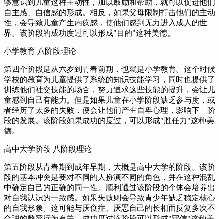
够意识到儿童这种主动性，
加以鼓励和帮助，
就可以促进他们
自主感、自信感的形成。
相反，
如果父母限制打击他们的主动
性，
会导致儿童产生内疚感，
使他们感到无力进入成人的世
界。
该阶段的成功度过可以形成"目的"这种美德。
小学教育 八阶段理论
第四个阶段是从六岁到青春前期，
也就是小学教育。
这个时候
学校的教育为儿童提供了系统的知识技能学习，
同时也提供了
训练他们社交技能的场合，
努力追求这些技能的提升，
会让儿
童感到自己有能力。
但是如果儿童在小学阶段缺乏参与度，
或
者经历了太多的失败，
便会让他们产生自卑心理，
影响下一阶
段的发展。
该阶段如果成功的度过，
可以形成"胜任力"这种美
德。
高中大学阶段 八阶段理论
第五阶段从青春期到成年早期，
大概是高中大学的阶段。
该阶
段的基本冲突是要对不同的人扮演不同的角色，
并在这种混乱
中确定自己的正确的同一性。
顺利通过该阶段的个体会培养出
对自我认识的一致感。
如果失败则会导致青少年缺乏稳定核心
的自我形象。
这可能与厌食症、厌恶自己的长相而反复多次不
合理的整容行为有关。
成功度过该阶段可以形成"守信"这种美