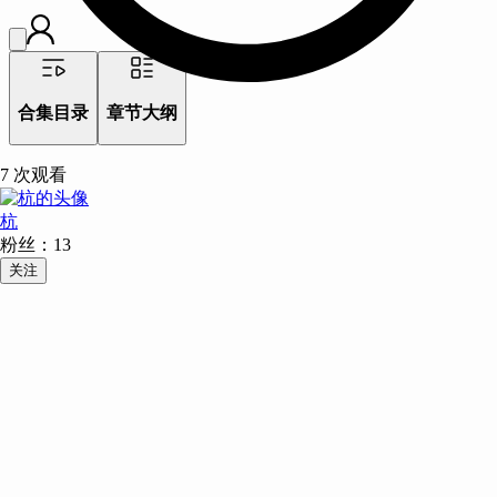
合集目录
章节大纲
7
次观看
杭
粉丝：
13
关注
主题：
描述：
例子：
其他：