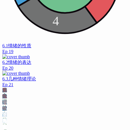
6.1情绪的性质
Ep
19
6.2情绪的表达
Ep
20
6.3几种情绪理论
Ep
21
1
八
两
儿
老
八
婴
幼
学
小
高
成
成
成
两
小
儿
儿
安
回
矛
无
老
后
脑
课
心
阶
方
童
人
阶
儿
儿
龄
学
中
年
年
年
方
猕
童
童
全
避
盾
组
人
悔
岛
程
理
段
面
儿
老
段
阶
阶
前
教
大
早
中
晚
面
猴
与
依
依
依
依
织
阶
情
脑
结
社
2
八
童
人
理
段
段
阶
育
学
期
期
期
两
小
母
恋
恋
恋
恋
依
段
绪
岛
束
会
两
阶
论
婴
幼
段
小
阶
成
成
成
方
猕
亲
类
安
回
矛
恋
老
后
课
发
方
段
八
儿
儿
学
学
段
年
年
年
面
猴
儿
型
全
避
盾
无
人
悔
程
展
面
阶
阶
阶
龄
教
高
早
中
晚
童
儿
依
依
依
组
阶
情
结