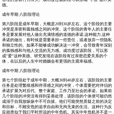
德。
成年早期 八阶段理论
第六阶段是成年早期，
大概是20到30岁左右。
这个阶段的主要
冲突是亲密和孤独感之间的冲突。
这个阶段的青年人的主要任
务是要发展对他人做出充满情感的道德的承诺,
这种能力.这种
承诺的做出，
有时候是需要承担一些责任，
或者放弃一些隐私
和独立性的。
如果不能够成功解决这一冲突，
会导致青年深刻
的孤独感和与他人交流的无力感。
成功度过该阶段，
可以形
成"爱"这种美德。
研究发现在该阶段有过亲密恋爱关系的个
体，
在以后的人生中对婚姻会有更强的主观幸福感。
成年中期 八阶段理论
第七个阶段处于成年中期，
大概30到40岁左右，
该阶段的主要
任务是处理繁殖感和停滞感之间的冲突，
个体需要把对伴侣的
承诺扩展为对后代、整个家庭、工作乃至社会的承诺。
如果前
几个阶段的冲突没有得到妥善处理，
该阶段的个体便可能仍然
成溺于自我放纵纵中不可自拔。
他们可能突然质疑之前的决定
和目标，
不顾安危的追求自由和无拘无束的生活。
这种行为反
应就类似于我们平时所说的中年危机。
其实中年危机并不是一