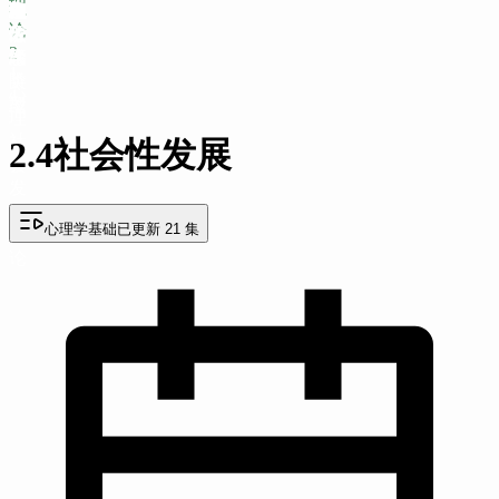
理
段
段
段
前
育
中
期
期
期
与
童
恋
恋
恋
织
段
绪
束
论
理
阶
大
母
依
依
2
论
段
学
亲
恋
恋
1
阶
类
心
段
型
理
社
2.4社会性发展
会
发
展
心理学基础
已更新 21 集
理
论