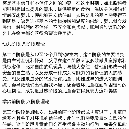
突是基本信任和不信任之间的冲突。
在这个时期，
如果照料者
能够积极回应婴儿的需求，
提供稳定的食物，
温暖身体接触和
情感
安慰婴儿，
便能够建立信任感。
如果婴儿的基本需要得不
到满足，
缺乏这些基本的食物接触和温度的供给，
婴儿就会发
展出一种强烈的不信任、不安全和焦虑感，
顺利通过该阶段的
婴儿在终生都会获得希望这种美德。
幼儿阶段 八阶段理论
第二个阶段是从12至18个月到3岁左右，
这个阶段的主要冲突
是自主对羞愧和怀疑，
父母在这个阶段应该多鼓励儿童探索和
操纵客体，
比如自由的玩玩具，
与他人交往，
使他们形成一种
安全的自主感，
以及形成一种成为有能力的有价值的人的感
受。
相反如果过分的约束批评儿童，
比如过早的进入如厕训
练，
会导致他们出现自我怀疑，
还会破坏儿童在面对困难时的
心理韧性。
成功度过该阶段的儿童会获得意志力这种美德。
学龄前阶段 八阶段理论
第三个阶段是3到6岁。
如果前两个阶段都成功度过了，
儿童已
经基本具备了对环境的信任感，
此时他们需要发展对自己的信
任感。
这个阶段儿童他们会产生很多主动的行为。
如果父母能