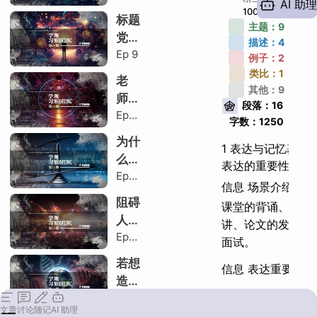
法几
AI 助理
记忆的工作原理
感知
10068
治
H
标题
乎全
主题：
9
真
之/
党是
记忆存储
错了
描述：
4
实，
思维
Ep
9
如何
例子：
2
记忆提取机制
又为
导
用这
类比：
1
老
什么
图/
内部语言干扰
其他：
9
些招
师，
要努
费曼
段落：
16
数把
Ep
我没
力学
技巧
字数：
1250
2 稳定记忆策略
H
你当
10
有传
习科
为什
宠物
1 表达与记忆基础
纸条
选择稳定的记忆输入
学
H
么信
诱骗
表达的重要性
作
Ep
息还
的
专注力不强
弊，
信息 场景介绍
11
有单
阻碍
我在
稳定信息选择
课堂的背诵、公众
位？
人类
学习
讲、论文的发表、
如何
触景生情原理
Ep
永生
信息
面试。
计算
12
的原
论
利用场景关联
若想
H
信息
信息 表达重要性
因
造出
量？
再优秀的人也需要
演讲记忆法
是？
Ep
人工
达才能让他人知道
文章
讨论
随记
AI 助理
13
操作步骤
智能