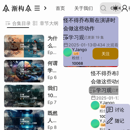
学习观
首页
关于我们
Ctrl
K
1 表达与记忆基础
表达的重要性
记住文稿的常见方式
记忆的工作原理
2 稳定记忆策略
选择稳定的记忆输入
利用场景关联
3 实战准备技巧
有效准备方式
2
1
3
怪不得乔布斯在演讲时
1 表达与记忆基础
表达的重要性
记住文稿的常见方式
记忆的工作原理
2 稳定记忆策略
选择稳定的记忆输入
利用场景关联
3 实战准备技巧
有效准备方式
合集目录
章节大纲
会做这些动作
场景介绍
表达重要性
表达准备
记住文稿
低效背诵
记忆存储
记忆提取机制
内部语言干扰
专注力不强
稳定信息选择
触景生情原理
演讲记忆法
操作步骤
演讲准备
演讲记忆构建
乔布斯方式
场景介绍
表达重要性
表达准备
记住文稿
低效背诵
记忆存储
记忆提取机制
内部语言干扰
专注力不强
稳定信息选择
触景生情原理
演讲记忆法
操作步骤
演讲准备
演讲记忆构建
乔布斯方式
共 9 节
学习观
已更新 19 集
为什
1 表达与记忆基础
H
2025-01-13
434
次观看
么有
YJango
Ep
人擅
关注
Lv
5
表达的重要性
H
粉丝：
1.5
4:07
长文
何谓
10068
场景介绍
科，
学
主题：
怪不得乔布斯在
有人
Ep
6
表达重要性
习/
描述：
会做这些动作
却擅
学习
例子：
表达准备
我们
长理
学习观
已更新 19 
类比：
步
10
科？
其他：
2025-01-13
43
骤/
记住文稿的常见方式
H
Ep
7
多年
YJango
段落：
英语
Lv
5
讨论
的外
字数：
记住文稿
粉丝：
既然
误
10068
语学
人类
随记
YJango
区/
低效背诵
习方
Lv
5
Ep
8
无法
分而
粉丝：