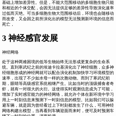
基础上增加差异性。
但是，
不能大范围移动的多细胞生物只能
和相近的个体交配，
会因无法提供足够的差异性导致演化速率
过低而灭绝。
可当多细胞生物大范围移动后，
环境也会随移动
而改变，
又会因之前所演化出的模型无法预测新环境的信息而
死亡，
3 神经感官发展
神经网络
处于这种两难困境的低等生物始终无法形成更复杂的生命系
统。
直到寒武纪之前的埃迪卡拉基演化出了神经细胞，
众多神
经细胞形成的神经网就可以配合演化机制加快学习环境模型的
速率，
出现了不少如水母一样的次胞动物。
而到了寒武纪初
期，
眼睛等高级感官系统相继产生。
比如当时的顶级捕食者奇
虾，
就有一对很大的火衍。
这使得实时观测信息成为了可能，
增加了实时感官能力的神经网络，
就允许个体在新环境中学习
用上一时刻信息来预测下一时刻信息的模型。
比如我们可以躲
避车辆，
就是因为曾经看过上下时刻都发生了什么，
可用神经
网络构建出模型，
当再看到车辆迎面而来时，
便可及时预测车