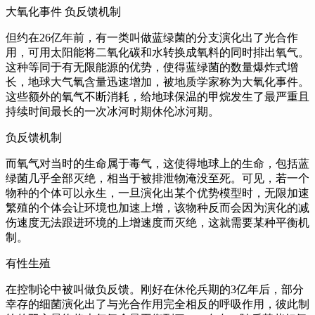
大氧化事件 负反馈机制
但约在26亿年前，
有一类叫做蓝绿菌的分支演化出了光合作
用，
可用太阳能将二氧化碳和水转换成氧料的同时排出氧气。
这种等同于有无限能源的优势，
使得蓝绿菌的数量爆炸式增
长，
地球大气氧含量迅速增加，
被地质学家称为大氧化事件。
这些额外的氧气不断消耗，
给地球保温的甲烷发生了最严重且
持续时间最长的一次冰河时期休伦冰河期。
负反馈机制
而氧气对当时的生命属于毒气，
这使得地球上的生命，
包括蓝
绿菌几乎全部灭绝，
相当于被排泄物淹没至死。
可见，
若一个
物种的个体可以永生，
一旦演化出某个优势模型时，
无限加速
繁殖的个体会让环境也加速上增，
该物种反而会因为演化的减
伤速度无法跟进环境的上增速度而灭绝，
这就需要某种平衡机
制。
有性生殖
在控制论中被叫做负反馈。
刚好在休伦兵期的3亿年后，
部分
幸存的细菌演化出了与光合作用完全相反的呼吸作用，
彼此制