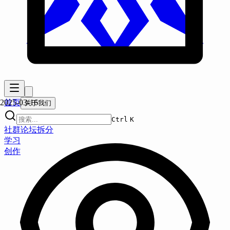
首页
2025-03-16
关于我们
Ctrl
K
社群
论坛
拆分
学习
创作
学习观