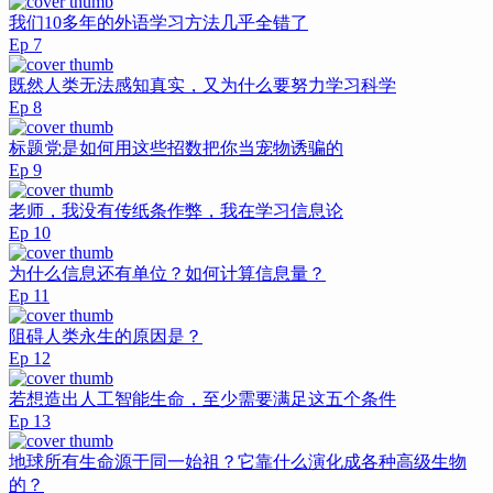
我们10多年的外语学习方法几乎全错了
Ep
7
既然人类无法感知真实，又为什么要努力学习科学
Ep
8
标题党是如何用这些招数把你当宠物诱骗的
Ep
9
老师，我没有传纸条作弊，我在学习信息论
Ep
10
为什么信息还有单位？如何计算信息量？
Ep
11
阻碍人类永生的原因是？
Ep
12
若想造出人工智能生命，至少需要满足这五个条件
Ep
13
地球所有生命源于同一始祖？它靠什么演化成各种高级生物
的？