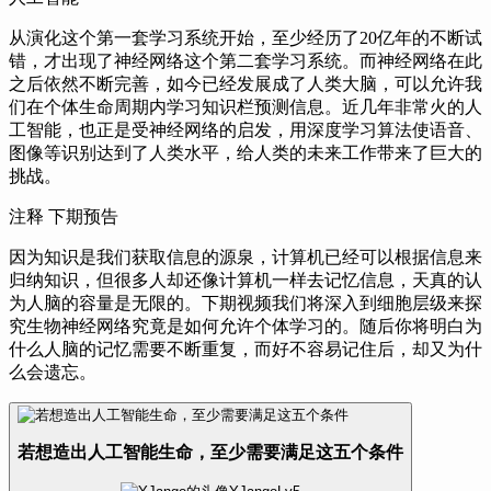
从演化这个第一套学习系统开始，
至少经历了20亿年的不断试
错，
才出现了神经网络这个第二套学习系统。
而神经网络在此
之后依然不断完善，
如今已经发展成了人类大脑，
可以允许我
们在个体生命周期内学习知识栏预测信息。
近几年非常火的人
工智能，
也正是受神经网络的启发，
用深度学习算法使语音、
图像等识别达到了人类水平，
给人类的未来工作带来了巨大的
挑战。
注释 下期预告
因为知识是我们获取信息的源泉，
计算机已经可以根据信息来
归纳知识，
但很多人却还像计算机一样去记忆信息，
天真的认
为人脑的容量是无限的。
下期视频我们将深入到细胞层级来探
究生物神经网络究竟是如何允许个体学习的。
随后你将明白为
什么人脑的记忆需要不断重复，
而好不容易记住后，
却又为什
么会遗忘。
若想造出人工智能生命，至少需要满足这五个条件