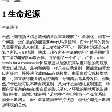
字数：
2881
1 生命起源
生命演化
虽然上期视频从信息减伤的角度重新理解了生命演化，
但有一
个问题，
蛋白质的功能需要dna代码来控制，
而dna代码的复制
又需要蛋白质来实现。
若二者都必不可少，
那现有鸡还是先有
氮？
所以人们猜测，
地球上现存所有生命的始祖可能是同时具
有二者功能的2 na聚合体。
并给他了一个名字，
卢卡，
which
stands for a common lu卡.
应该是从能累积高浓度和酸的海底泉
喷发口处形成。
最初和病毒一样只会自我复制，
而能量由喷发
口所提供，
慢慢演化成由dna存储模型、由蛋白质实现模型功
能且可独立获得能量的元核细菌、骨细菌后逃离奔发口。
但既
然卢卡已经可以不断自我复制，
又为什么会牺牲复制速度，
转
而向更复杂的dna加蛋白质的形式演化？
环境的熵就可以告诉
我们答案。
熵增定律表明了若把整个宇宙视为一个孤立系统，
熵会不断增大，
而生命靠减熵来维持状态，
但代价却是不断增
加环境的总伤。