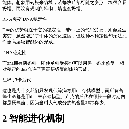
能体。
想象用砖块来筑墙，
若每块砖都可随之变形，
墙很容易
坍塌。
而没有规则的堆砌，
墙也会坍塌。
RNA突变 DNA稳定性
Dna的优势就在于它的稳定性，
若rna上的代码受损，
则会发生
突变。
虽然增加了个体的演化速度，
但这种不稳定性却无法允
许更高层级智能体的形成。
DNA稳定性
而dna拥有两条链，
即使单链受损也可以用另一条来修复，
相
对稳定的dna允许了更高层级智能体的形成。
注释 卢卡后代
这也是为什么我们只发现低等病毒用rna存储模型，
而所有高
等生命都是用d na来存储模型。
卢克的后代在很长一段时期内
都是厌氧菌，
因为当时大气成分的氧含量非常稀少。
2 智能进化机制