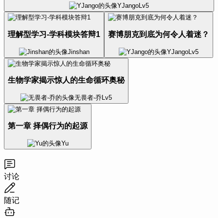
YJango
Lv
5
理解型学习-学科模块答辩1
赛博朋克到底为何令人着迷？
Jinshan
YJango
Lv
5
生物学家揭示惊人的生命循环奥秘
无畏者-乔
Lv
5
第一章 择偶行为的起源
Yu
讨论
随记