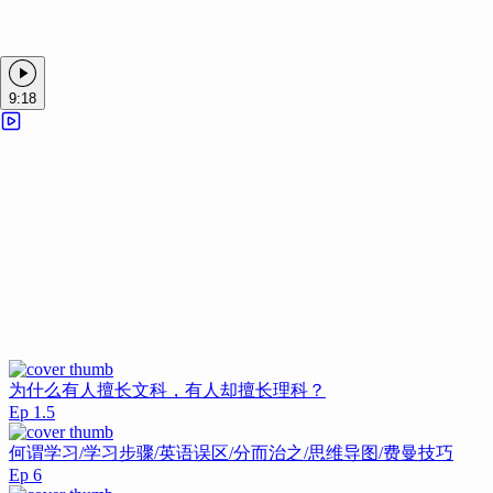
段落：
字数：
9:18
为什么有人擅长文科，有人却擅长理科？
Ep
1.5
何谓学习/学习步骤/英语误区/分而治之/思维导图/费曼技巧
Ep
6