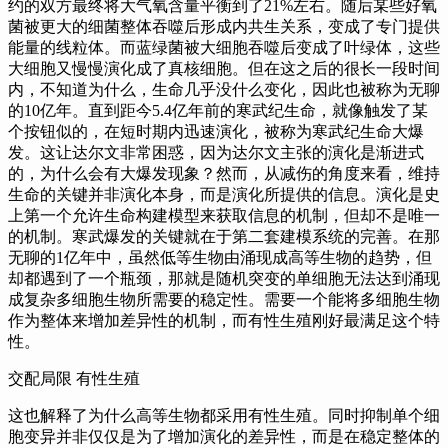
约的双方最终将大气氧含量平衡到了21%左右。
随后某些好氧
菌被更大的细菌整体吞噬后形成内共生关系，
变成了专门提供
能量的线粒体。
而蓝绿菌被大细胞吞噬后变成了叶绿体，
这些
大细胞又慢慢演化成了真核细胞。
但在这之后的很长一段时间
内，
不知道为什么，
生命几乎没什么变化，
因此也被称为无聊
的10亿年。
直到距今5.4亿年前的寒武纪生命，
就像触发了某
个按钮似的，
在短时期内迅速演化，
被称为寒武纪生命大爆
发。
这让达尔文非常困惑，
因为达尔文主张的演化是渐进式
的，
为什么会有大爆发现象？
然而，
从减伤的角度来看，
维持
生命的关键并非演化本身，
而是演化所提供的信息。
演化是史
上第一个允许生命构建模型来获取信息的机制，
但却不是唯一
的机制。
寒武爆发的关键就在于第二套建模系统的完善。
在那
无聊的1亿年中，
虽然低等生物由涌现成高等生物的趋势，
但
却都遇到了一个瓶颈，
那就是随机突变的单细胞无法达到涌现
成复杂多细胞生物所需要的稳定性。
需要一个能将多细胞生物
作为整体来增加差异性的机制，
而有性生殖刚好最满足这个特
性。
交配局限 有性生殖
这也解释了为什么高等生物都采用有性生殖。
同时抑制单个细
胞变异并非仅仅是为了增加演化的差异性，
而是在稳定整体的