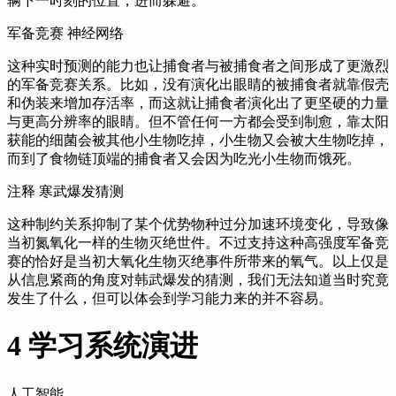
辆下一时刻的位置，
进而躲避。
军备竞赛 神经网络
这种实时预测的能力也让捕食者与被捕食者之间形成了更激烈
的军备竞赛关系。
比如，
没有演化出眼睛的被捕食者就靠假壳
和伪装来增加存活率，
而这就让捕食者演化出了更坚硬的力量
与更高分辨率的眼睛。
但不管任何一方都会受到制愈，
靠太阳
获能的细菌会被其他小生物吃掉，
小生物又会被大生物吃掉，
而到了食物链顶端的捕食者又会因为吃光小生物而饿死。
注释 寒武爆发猜测
这种制约关系抑制了某个优势物种过分加速环境变化，
导致像
当初氮氧化一样的生物灭绝世件。
不过支持这种高强度军备竞
赛的恰好是当初大氧化生物灭绝事件所带来的氧气。
以上仅是
从信息紧商的角度对韩武爆发的猜测，
我们无法知道当时究竟
发生了什么，
但可以体会到学习能力来的并不容易。
4 学习系统演进
人工智能