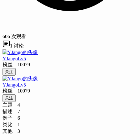
606
次观看
1
讨论
YJango
Lv
5
粉丝：
10079
关注
YJango
Lv
5
粉丝：
10079
关注
主题：
4
描述：
7
例子：
6
类比：
1
其他：
3