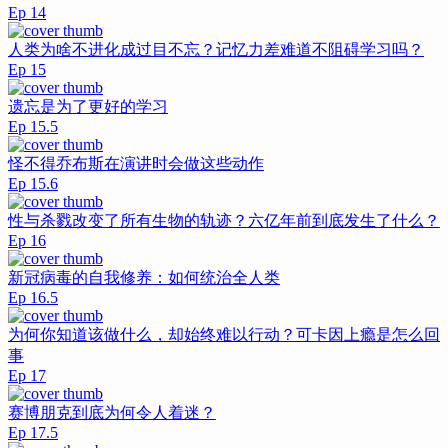
Ep
14
人类为啥不进化成过目不忘？记忆力差难道不阻碍学习吗？
Ep
15
遗忘是为了更好的学习
Ep
15.5
怪不得乔布斯在演讲时会做这些动作
Ep
15.6
性与杀戮改变了所有生物的轨迹？六亿年前到底发生了什么？
Ep
16
新冠病毒的自我修养：如何统治全人类
Ep
16.5
为何你知道该做什么，却始终难以行动？可卡因上瘾是怎么回
事
Ep
17
赛博朋克到底为何令人着迷？
Ep
17.5