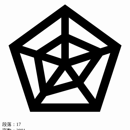
段落：
17