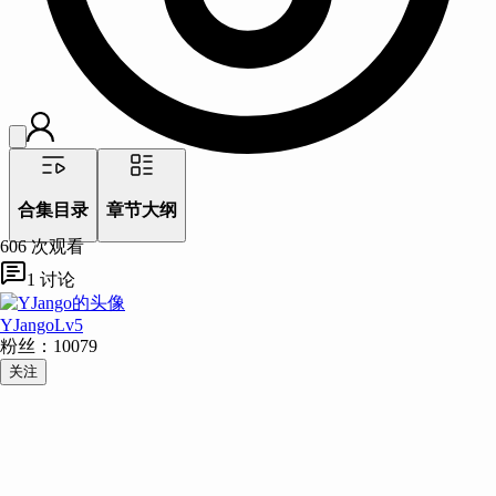
合集目录
章节大纲
606
次观看
1
讨论
YJango
Lv
5
粉丝：
10079
关注
主题：
描述：
例子：
类比：
其他：