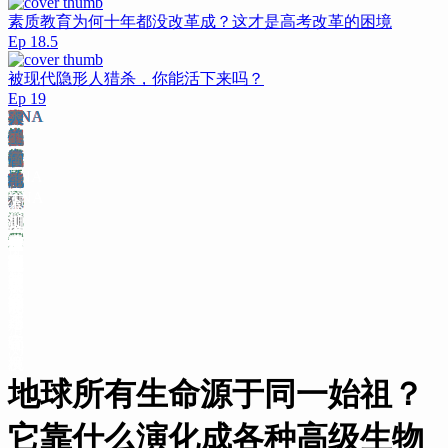
素质教育为何十年都没改革成？这才是高考改革的困境
Ep
18.5
被现代隐形人猎杀，你能活下来吗？
Ep
19
1
2
3
4
RNA
DNA
生
房
智
蛋
砖
卢
大
负
有
交
神
军
寒
人
下
生
智
神
学
突
稳
命
间
能
白
块
卡
氧
反
性
配
经
备
武
工
期
命
能
经
习
变
定
演
整
演
质
筑
后
化
馈
生
局
网
竞
爆
智
预
RNA
起
进
感
系
性
化
理
化
功
墙
代
事
机
殖
限
络
赛
发
能
告
突
DNA
源
化
官
统
生
房
智
能
砖
卢
件
制
有
交
神
军
猜
人
下
变
稳
1
机
发
演
命
间
能
蛋
块
卡
大
负
性
配
经
备
测
工
期
生
定
制
展
进
演
整
演
白
筑
后
氧
反
生
局
网
竞
寒
智
预
命
性
2
3
4
化
理
化
质
墙
代
化
馈
殖
限
络
赛
武
能
告
起
智
神
学
功
事
机
爆
源
能
经
习
能
件
制
发
进
感
系
猜
化
官
统
测
机
发
演
地球所有生命源于同一始祖？
制
展
进
它靠什么演化成各种高级生物