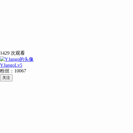
1429
次观看
YJango
Lv
5
粉丝：
10067
关注
主题：
描述：
例子：
类比：
验证：
其他：