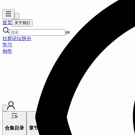
首页
关于我们
⌘
K
社群
论坛
拆分
学习
创作
渐构·世界模型
合集目录
章节大纲