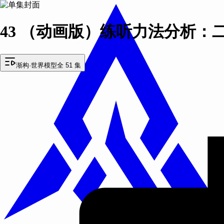
43 （动画版）练听力法分析：
渐构·世界模型
全 51 集