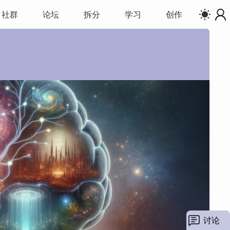
社群
论坛
拆分
学习
创作
数：
讨论