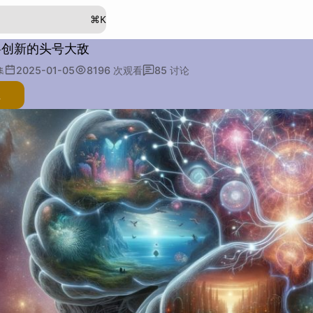
⌘
K
碍创新的头号大敌
2025-01-05
8196
次观看
85
讨论
集
注
述：
例子：
类比：
其他：
段落：
字