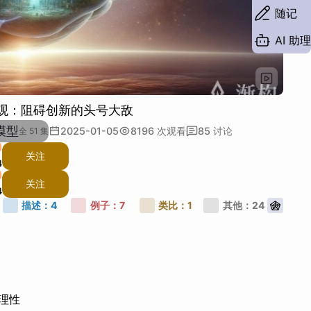
随记
AI 助理
有观：阻碍创新的头号大敌
模型
2025-01-05
8196
次观看
85
讨论
全 51 集
关注
4
关注
4
描述：
4
例子：
7
类比：
1
其他：
24
段落
o
理性