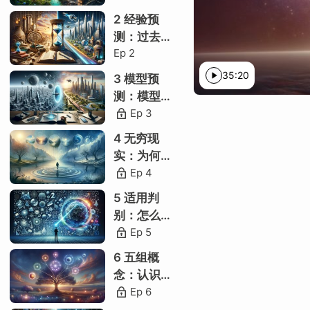
别
2 经验预
类别固有观
测：过去指
观念的衍生
Ep
2
导未来
35:20
10.2 观念的影响
3 模型预
H
测：模型预
观念的影响
测未见
Ep
3
双标排斥
4 无穷现
主旨强调
实：为何不
能踏入同一
Ep
4
借真袒权
条河？
5 适用判
让渡话语权
别：怎么知
两个极端
道该用这条
Ep
5
数学公式？
标签天然化
6 五组概
念：认识世
概念超然化
界时的五组
Ep
6
物理超然化
概念