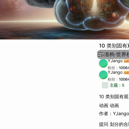
10 类别固
渐构·世界
YJango
Lv
5
粉丝：
1006
YJango
Lv
5
粉丝：
1006
主题：
5
10 类别固有观
动画 动画
作者：YJang
提问 划分的合