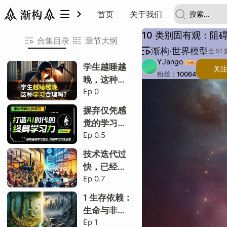
渐构·世界模型
首页
关于我们
10 类别固有观
10.1 阶段性认识
10.2 观念的影响
10.3 马克思原话
10.4 观念的产生
4
10 类别固有观：阻
10 类别固有观
10.1 阶段性认识
10.2 观念的影响
10.3 马克思原话
10.4 观念的产生
合集目录
章节大纲
渐构·世界模型
动画
划分的合理性
普遍观念
问题详述
焦点是划分
苍蝇划分
沙砾与区域
类别固有观
观念的衍生
观念的影响
双标排斥
主旨强调
借真袒权
让渡话语权
两个极端
标签天然化
概念超然化
物理超然化
马克思的原话
错误认识
正确认识
错误后果
完整表述
选词用意
命名背后
马克思的批判
教材上的批判
为何观念倒退
多重解读性
缺乏前置知识
环境建模
对教材看法
对环境看法
引出具象说明
结尾
背景音乐
全 51 
动画
划分的合理性
普遍观念
问题详述
焦点是划分
苍蝇划分
沙砾与区域
类别固有观
观念的衍生
观念的影响
双标排斥
主旨强调
借真袒权
让渡话语权
两个极端
标签天然化
概念超然化
物理超然化
马克思的原话
错误认识
正确认识
错误后果
完整表述
选词用意
命名背后
马克思的批判
教材上的批判
为何观念倒退
多重解读性
缺乏前置知识
环境建模
对教材看法
对环境看法
引出具象说明
结尾
背景音乐
共 5 节
YJango
Lv
5
学生越睡越
关
粉丝：
10064
10 类别固有观
H
晚，这种学
描
主题：
Ep
0
习合理吗？
动画
摒弃仅凭感
划分的合理性
觉的学习，
普遍观念
Ep
0.5
建立终身学
习的科学框
10.1 阶段性认识
技术迭代过
H
架
快，已经学
问题详述
Ep
0.7
不过来，怎
焦点是划分
么保住饭
1 生存依赖：
碗？
苍蝇划分
生命与非生
Ep
1
命的本质区
沙砾与区域