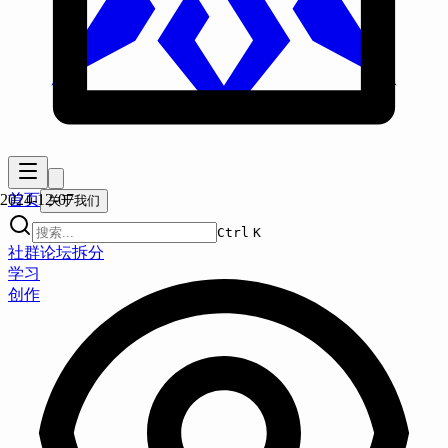
首页
2024-12-07
关于我们
Ctrl
K
社群
论坛
拆分
学习
创作
渐构·世界模型