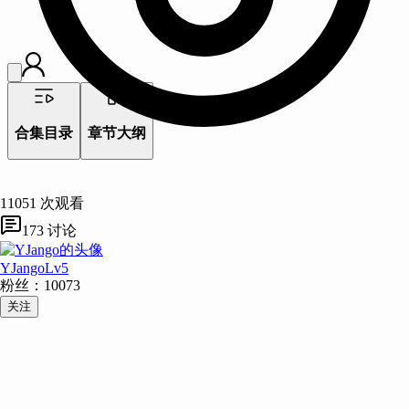
合集目录
章节大纲
11051
次观看
173
讨论
YJango
Lv
5
粉丝：
10073
关注
主题：
描述：
例子：
类比：
验证：