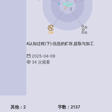
7
6
0
2
迁移
其他
4认知过程(下):信息的贮存,提取与加工
2025-04-09
34
次观看
其他：
2
字数：
2137