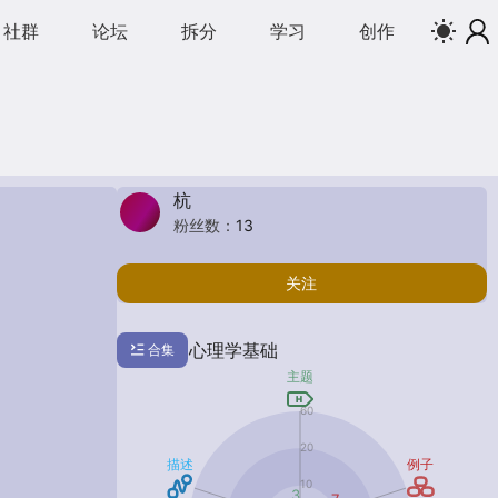
社群
论坛
拆分
学习
创作
杭
粉丝数：
13
关注
心理学基础
合集
主题
H
60
20
描述
例子
10
3