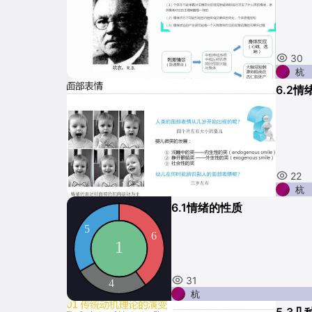
30
杭
6.2
22
杭
6.1情绪的性质
31
杭