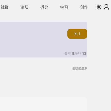
社群
论坛
拆分
学习
创作
关注
关注
5
粉丝
13
去技能星系