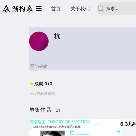
首页
关于我们
杭
作品
动态
★
成就
0
/
0
还没有解锁成就
单集作品
21
6.3